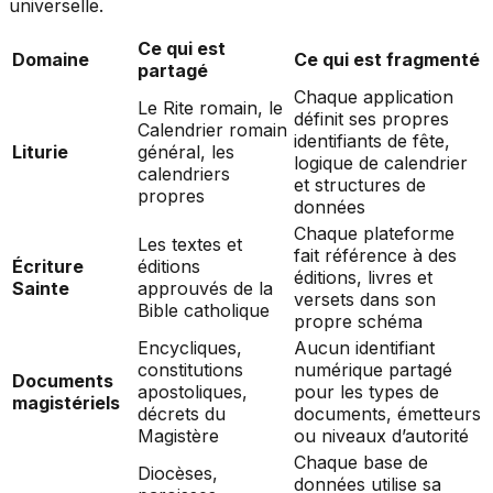
universelle.
Ce qui est
Domaine
Ce qui est fragmenté
partagé
Chaque application
Le Rite romain, le
définit ses propres
Calendrier romain
identifiants de fête,
Liturie
général, les
logique de calendrier
calendriers
et structures de
propres
données
Chaque plateforme
Les textes et
fait référence à des
Écriture
éditions
éditions, livres et
Sainte
approuvés de la
versets dans son
Bible catholique
propre schéma
Encycliques,
Aucun identifiant
constitutions
numérique partagé
Documents
apostoliques,
pour les types de
magistériels
décrets du
documents, émetteurs
Magistère
ou niveaux d’autorité
Chaque base de
Diocèses,
données utilise sa