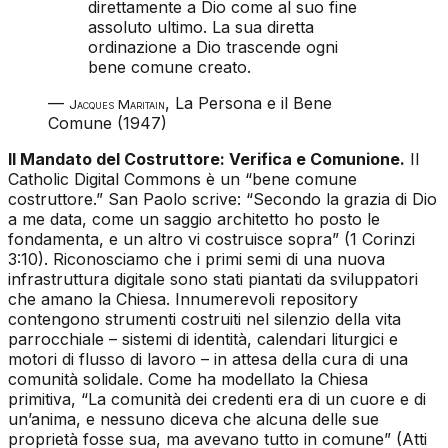
direttamente a Dio come al suo fine
assoluto ultimo. La sua diretta
ordinazione a Dio trascende ogni
bene comune creato.
—
,
La Persona e il Bene
Jacques Maritain
Comune
(1947)
Il Mandato del Costruttore: Verifica e Comunione.
Il
Catholic Digital Commons è un “bene comune
costruttore.” San Paolo scrive: “Secondo la grazia di Dio
a me data, come un saggio architetto ho posto le
fondamenta, e un altro vi costruisce sopra” (1 Corinzi
3:10). Riconosciamo che i primi semi di una nuova
infrastruttura digitale sono stati piantati da sviluppatori
che amano la Chiesa. Innumerevoli repository
contengono strumenti costruiti nel silenzio della vita
parrocchiale – sistemi di identità, calendari liturgici e
motori di flusso di lavoro – in attesa della cura di una
comunità solidale. Come ha modellato la Chiesa
primitiva, “La comunità dei credenti era di un cuore e di
un’anima, e nessuno diceva che alcuna delle sue
proprietà fosse sua, ma avevano tutto in comune” (Atti