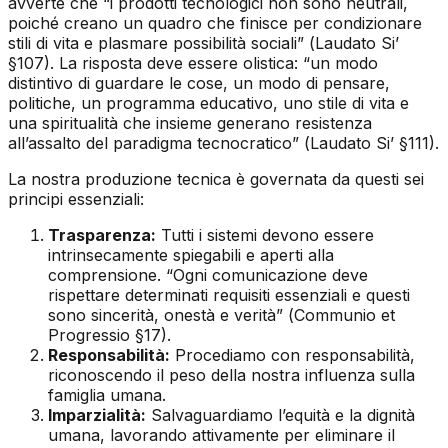
avverte che “i prodotti tecnologici non sono neutrali,
poiché creano un quadro che finisce per condizionare
stili di vita e plasmare possibilità sociali” (
Laudato Si’
§107). La risposta deve essere olistica: “un modo
distintivo di guardare le cose, un modo di pensare,
politiche, un programma educativo, uno stile di vita e
una spiritualità che insieme generano resistenza
all’assalto del paradigma tecnocratico” (
Laudato Si’
§111).
La nostra produzione tecnica è governata da questi sei
principi essenziali:
Trasparenza:
Tutti i sistemi devono essere
intrinsecamente spiegabili e aperti alla
comprensione. “Ogni comunicazione deve
rispettare determinati requisiti essenziali e questi
sono sincerità, onestà e verità” (
Communio et
Progressio
§17).
Responsabilità:
Procediamo con responsabilità,
riconoscendo il peso della nostra influenza sulla
famiglia umana.
Imparzialità:
Salvaguardiamo l’equità e la dignità
umana, lavorando attivamente per eliminare il