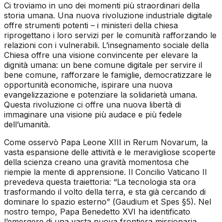
Ci troviamo in uno dei momenti più straordinari della
storia umana. Una nuova rivoluzione industriale digitale
offre strumenti potenti – i ministeri della chiesa
riprogettano i loro servizi per le comunità rafforzando le
relazioni con i vulnerabili. L’insegnamento sociale della
Chiesa offre una visione convincente per elevare la
dignità umana: un bene comune digitale per servire il
bene comune, rafforzare le famiglie, democratizzare le
opportunità economiche, ispirare una nuova
evangelizzazione e potenziare la solidarietà umana.
Questa rivoluzione ci offre una nuova libertà di
immaginare una visione più audace e più fedele
dell’umanità.
Come osservò Papa Leone XIII in
Rerum Novarum
, la
vasta espansione delle attività e le meravigliose scoperte
della scienza creano una gravità momentosa che
riempie la mente di apprensione. Il Concilio Vaticano II
prevedeva questa traiettoria: “La tecnologia sta ora
trasformando il volto della terra, e sta già cercando di
dominare lo spazio esterno” (
Gaudium et Spes
§5). Nel
nostro tempo, Papa Benedetto XVI ha identificato
l’emergere di una vasta nuova frontiera missionaria,