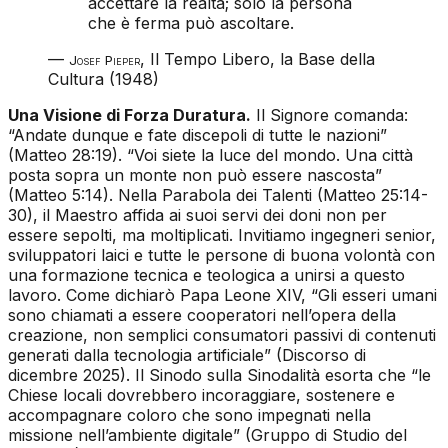
accettare la realtà; solo la persona
che è ferma può ascoltare.
—
,
Il Tempo Libero, la Base della
Josef Pieper
Cultura
(1948)
Una Visione di Forza Duratura.
Il Signore comanda:
“Andate dunque e fate discepoli di tutte le nazioni”
(Matteo 28:19). “Voi siete la luce del mondo. Una città
posta sopra un monte non può essere nascosta”
(Matteo 5:14). Nella Parabola dei Talenti (Matteo 25:14-
30), il Maestro affida ai suoi servi dei doni non per
essere sepolti, ma moltiplicati. Invitiamo ingegneri senior,
sviluppatori laici e tutte le persone di buona volontà con
una formazione tecnica e teologica a unirsi a questo
lavoro. Come dichiarò Papa Leone XIV, “Gli esseri umani
sono chiamati a essere cooperatori nell’opera della
creazione, non semplici consumatori passivi di contenuti
generati dalla tecnologia artificiale” (Discorso di
dicembre 2025). Il Sinodo sulla Sinodalità esorta che “le
Chiese locali dovrebbero incoraggiare, sostenere e
accompagnare coloro che sono impegnati nella
missione nell’ambiente digitale” (Gruppo di Studio del