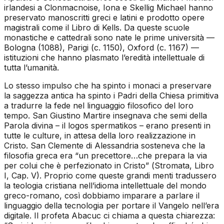
irlandesi a Clonmacnoise, Iona e Skellig Michael hanno
preservato manoscritti greci e latini e prodotto opere
magistrali come il Libro di Kells. Da queste scuole
monastiche e cattedrali sono nate le prime università —
Bologna (1088), Parigi (c. 1150), Oxford (c. 1167) —
istituzioni che hanno plasmato l’eredità intellettuale di
tutta l’umanità.
Lo stesso impulso che ha spinto i monaci a preservare
la saggezza antica ha spinto i Padri della Chiesa primitiva
a tradurre la fede nel linguaggio filosofico del loro
tempo. San Giustino Martire insegnava che semi della
Parola divina – il
logos spermatikos
– erano presenti in
tutte le culture, in attesa della loro realizzazione in
Cristo. San Clemente di Alessandria sosteneva che la
filosofia greca era “un precettore…che prepara la via
per colui che è perfezionato in Cristo” (
Stromata
, Libro
I, Cap. V). Proprio come queste grandi menti tradussero
la teologia cristiana nell’idioma intellettuale del mondo
greco-romano, così dobbiamo imparare a parlare il
linguaggio della tecnologia per portare il Vangelo nell’era
digitale. Il profeta Abacuc ci chiama a questa chiarezza: