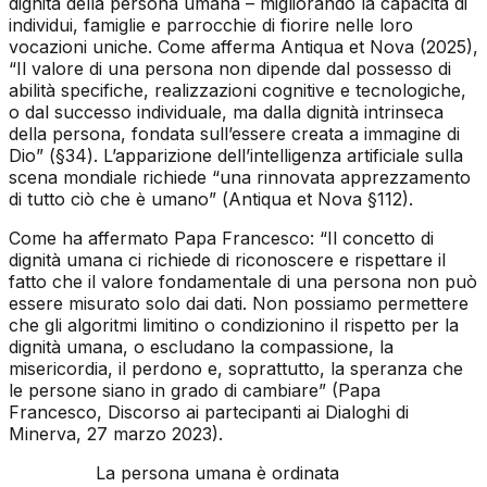
dignità della persona umana – migliorando la capacità di
individui, famiglie e parrocchie di fiorire nelle loro
vocazioni uniche. Come afferma
Antiqua et Nova
(2025),
“Il valore di una persona non dipende dal possesso di
abilità specifiche, realizzazioni cognitive e tecnologiche,
o dal successo individuale, ma dalla dignità intrinseca
della persona, fondata sull’essere creata a immagine di
Dio” (§34). L’apparizione dell’intelligenza artificiale sulla
scena mondiale richiede “una rinnovata apprezzamento
di tutto ciò che è umano” (
Antiqua et Nova
§112).
Come ha affermato Papa Francesco: “Il concetto di
dignità umana ci richiede di riconoscere e rispettare il
fatto che il valore fondamentale di una persona non può
essere misurato solo dai dati. Non possiamo permettere
che gli algoritmi limitino o condizionino il rispetto per la
dignità umana, o escludano la compassione, la
misericordia, il perdono e, soprattutto, la speranza che
le persone siano in grado di cambiare” (Papa
Francesco, Discorso ai partecipanti ai Dialoghi di
Minerva, 27 marzo 2023).
La persona umana è ordinata