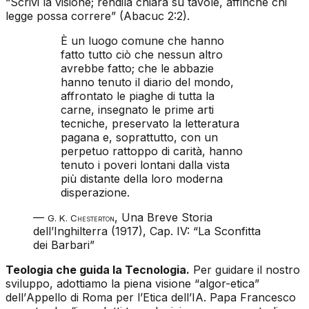
“Scrivi la visione; rendila chiara su tavole, affinché chi
legge possa correre” (Abacuc 2:2).
È un luogo comune che hanno
fatto tutto ciò che nessun altro
avrebbe fatto; che le abbazie
hanno tenuto il diario del mondo,
affrontato le piaghe di tutta la
carne, insegnato le prime arti
tecniche, preservato la letteratura
pagana e, soprattutto, con un
perpetuo rattoppo di carità, hanno
tenuto i poveri lontani dalla vista
più distante della loro moderna
disperazione.
—
,
Una Breve Storia
G. K. Chesterton
dell’Inghilterra
(1917), Cap. IV: “La Sconfitta
dei Barbari”
Teologia che guida la Tecnologia.
Per guidare il nostro
sviluppo, adottiamo la piena visione “algor-etica”
dell’
Appello di Roma per l’Etica dell’IA
. Papa Francesco