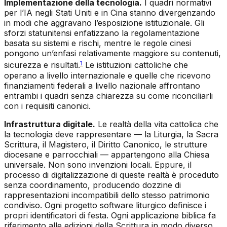
Implementazione della tecnologia.
I quadri normativi
per l’IA negli Stati Uniti e in Cina stanno divergenzando
in modi che aggravano l’esposizione istituzionale. Gli
sforzi statunitensi enfatizzano la regolamentazione
basata su sistemi e rischi, mentre le regole cinesi
pongono un’enfasi relativamente maggiore su contenuti,
1
sicurezza e risultati.
Le istituzioni cattoliche che
operano a livello internazionale e quelle che ricevono
finanziamenti federali a livello nazionale affrontano
entrambi i quadri senza chiarezza su come riconciliarli
con i requisiti canonici.
Infrastruttura digitale.
Le realtà della vita cattolica che
la tecnologia deve rappresentare — la Liturgia, la Sacra
Scrittura, il Magistero, il Diritto Canonico, le strutture
diocesane e parrocchiali — appartengono alla Chiesa
universale. Non sono invenzioni locali. Eppure, il
processo di digitalizzazione di queste realtà è proceduto
senza coordinamento, producendo dozzine di
rappresentazioni incompatibili dello stesso patrimonio
condiviso. Ogni progetto software liturgico definisce i
propri identificatori di festa. Ogni applicazione biblica fa
riferimento alle edizioni della Scrittura in modo diverso.