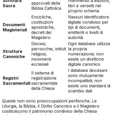
Scrittura
riferimento a edizioni,
approvati della
Sacra
libri e versetti nel
Bibbia Cattolica
proprio schema
Encicliche,
Nessun identificatore
costituzioni
digitale condiviso per
Documenti
apostoliche,
tipi di documenti,
Magisteriali
decreti del
emittenti o livelli di
Magistero
autorità
Diocesi,
Ogni database utilizza
parrocchie, istituti
la propria
Strutture
religiosi,
numerazione; non
Canoniche
movimenti
esiste un direttorio
ecclesiali
digitale canonico
I database diocesani
Il sistema di
sono mutuamente
Registri
registrazione
incompatibili; non
Sacramentali
sacramentale
esiste uno standard di
della Chiesa
scambio dati
Queste non sono preoccupazioni periferiche. La
Liturgia, la Bibbia, il Diritto Canonico e il Magistero
costituiscono il patrimonio condiviso della Chiesa