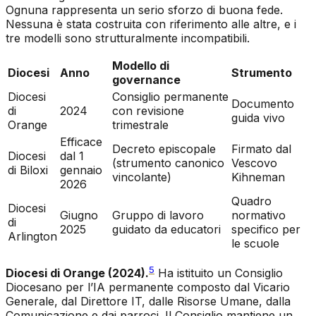
Ognuna rappresenta un serio sforzo di buona fede.
Nessuna è stata costruita con riferimento alle altre, e i
tre modelli sono strutturalmente incompatibili.
Modello di
Diocesi
Anno
Strumento
governance
Diocesi
Consiglio permanente
Documento
di
2024
con revisione
guida vivo
Orange
trimestrale
Efficace
Decreto episcopale
Firmato dal
Diocesi
dal 1
(strumento canonico
Vescovo
di Biloxi
gennaio
vincolante)
Kihneman
2026
Quadro
Diocesi
Giugno
Gruppo di lavoro
normativo
di
2025
guidato da educatori
specifico per
Arlington
le scuole
5
Diocesi di Orange (2024).
Ha istituito un Consiglio
Diocesano per l’IA permanente composto dal Vicario
Generale, dal Direttore IT, dalle Risorse Umane, dalla
Comunicazione e dai parroci. Il Consiglio mantiene un