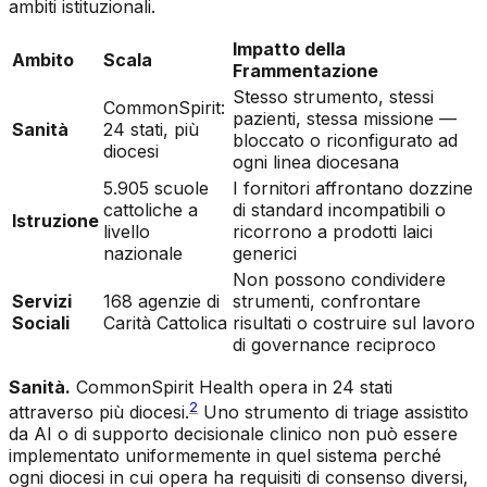
ambiti istituzionali.
Impatto della
Ambito
Scala
Frammentazione
Stesso strumento, stessi
CommonSpirit:
pazienti, stessa missione —
Sanità
24 stati, più
bloccato o riconfigurato ad
diocesi
ogni linea diocesana
5.905 scuole
I fornitori affrontano dozzine
cattoliche a
di standard incompatibili o
Istruzione
livello
ricorrono a prodotti laici
nazionale
generici
Non possono condividere
Servizi
168 agenzie di
strumenti, confrontare
Sociali
Carità Cattolica
risultati o costruire sul lavoro
di governance reciproco
Sanità.
CommonSpirit Health opera in 24 stati
2
attraverso più diocesi.
Uno strumento di triage assistito
da AI o di supporto decisionale clinico non può essere
implementato uniformemente in quel sistema perché
ogni diocesi in cui opera ha requisiti di consenso diversi,