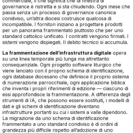
commerciale, il che significa che la finestra di
governance è ristretta e si sta chiudendo. Ogni mese che
passa senza un processo di governance canonica
condiviso, un’altra diocesi costruisce qualcosa di
incompatibile. I fornitori iniziano a progettare prodotti
per un panorama frammentato piuttosto che per uno
standard cattolico unificato. I contratti vengono firmati. I
sistemi vengono dispiegati. Il debito tecnico si accumula.
La frammentazione dell’infrastruttura digitale
opera
su una linea temporale più lunga ma altrettanto
consequenziale. Ogni progetto software liturgico che
viene lanciato con il proprio schema di identificazione,
ogni database diocesano che definisce il proprio sistema
di numerazione parrocchiale, ogni applicazione biblica
che inventa i propri riferimenti di edizione — ciascuno di
essi approfondisce la frammentazione. A differenza degli
strumenti di IA, che possono essere sostituiti, i modelli di
dati e gli schemi di identificazione diventano
infrastrutture portanti su cui i sistemi a valle dipendono.
La migrazione da uno schema di identificazione
frammentato a uno standard condiviso è di ordini di
grandezza più difficile rispetto all’adozione di uno