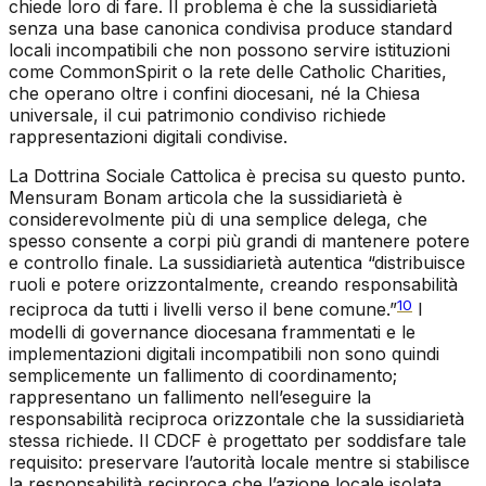
chiede loro di fare. Il problema è che la sussidiarietà
senza una base canonica condivisa produce standard
locali incompatibili che non possono servire istituzioni
come CommonSpirit o la rete delle Catholic Charities,
che operano oltre i confini diocesani, né la Chiesa
universale, il cui patrimonio condiviso richiede
rappresentazioni digitali condivise.
La Dottrina Sociale Cattolica è precisa su questo punto.
Mensuram Bonam
articola che la sussidiarietà è
considerevolmente più di una semplice delega, che
spesso consente a corpi più grandi di mantenere potere
e controllo finale. La sussidiarietà autentica “distribuisce
ruoli e potere orizzontalmente, creando responsabilità
10
reciproca da tutti i livelli verso il bene comune.”
I
modelli di governance diocesana frammentati e le
implementazioni digitali incompatibili non sono quindi
semplicemente un fallimento di coordinamento;
rappresentano un fallimento nell’eseguire la
responsabilità reciproca orizzontale che la sussidiarietà
stessa richiede. Il CDCF è progettato per soddisfare tale
requisito: preservare l’autorità locale mentre si stabilisce
la responsabilità reciproca che l’azione locale isolata