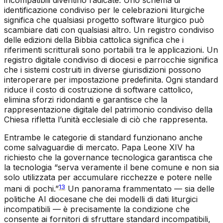
incompatibili diventino radicate. Uno schema di
identificazione condiviso per le celebrazioni liturgiche
significa che qualsiasi progetto software liturgico può
scambiare dati con qualsiasi altro. Un registro condiviso
delle edizioni della Bibbia cattolica significa che i
riferimenti scritturali sono portabili tra le applicazioni. Un
registro digitale condiviso di diocesi e parrocchie significa
che i sistemi costruiti in diverse giurisdizioni possono
interoperare per impostazione predefinita. Ogni standard
riduce il costo di costruzione di software cattolico,
elimina sforzi ridondanti e garantisce che la
rappresentazione digitale del patrimonio condiviso della
Chiesa rifletta l’unità ecclesiale di ciò che rappresenta.
Entrambe le categorie di standard funzionano anche
come salvaguardie di mercato. Papa Leone XIV ha
richiesto che la governance tecnologica garantisca che
la tecnologia “serva veramente il bene comune e non sia
solo utilizzata per accumulare ricchezze e potere nelle
13
mani di pochi.”
Un panorama frammentato — sia delle
politiche AI diocesane che dei modelli di dati liturgici
incompatibili — è precisamente la condizione che
consente ai fornitori di sfruttare standard incompatibili,