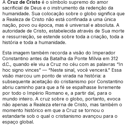
A
Cruz de Cristo
é o símbolo supremo do amor
sacrificial de Deus e o instrumento da redenção da
humanidade. Sua colocação sobre o globo significa que
a Realeza de Cristo não está confinada a uma única
nação, povo ou época, mas é universal e absoluta. A
autoridade de Cristo, estabelecida através de Sua morte
e ressurreição, se estende sobre toda a criação, toda a
história e toda a humanidade.
Esta imagem também recorda a visão do Imperador
Constantino antes da Batalha da Ponte Mílvia em 312
d.C., quando ele viu a Cruz no céu com as palavras
“In
hoc signo vinces”
— “Neste sinal, você vencerá.” Essa
visão marcou um ponto de virada na história: a
subsequente aceitação do cristianismo por Constantino
abriu caminho para que a fé se espalhasse livremente
por todo o Império Romano e, a partir daí, para o
mundo inteiro. A cruz sobre o globo, portanto, evoca
não apenas a Realeza eterna de Cristo, mas também o
momento histórico em que a Cruz se tornou o
estandarte sob o qual o cristianismo avançou para o
espaço global.