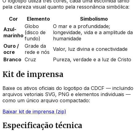
O logotipo utiliza três cores, cada uma escolhida tanto
pela clareza visual quanto pela ressonância simbólica:
Cor
Elemento
Simbolismo
Globo
O mar e a profundidade;
Azul-
(disco de
longevidade, vida e a amplitude da
marinho
fundo)
humanidade
Ouro /
Grade da
Valor, luz divina e conectividade
ocre
rede e nós
Branco
Cruz
Pureza, verdade e a luz de Cristo
Kit de imprensa
Baixe os ativos oficiais do logotipo da CDCF — incluindo
arquivos vetoriais SVG, PNG e elementos individuais —
como um único arquivo compactado:
Baixar kit de imprensa (zip)
Especificação técnica