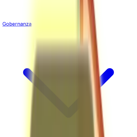
Gobernanza