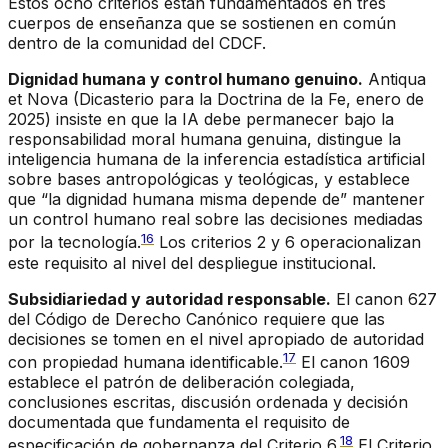
Estos ocho criterios están fundamentados en tres
cuerpos de enseñanza que se sostienen en común
dentro de la comunidad del CDCF.
Dignidad humana y control humano genuino.
Antiqua
et Nova
(Dicasterio para la Doctrina de la Fe, enero de
2025) insiste en que la IA debe permanecer bajo la
responsabilidad moral humana genuina, distingue la
inteligencia humana de la inferencia estadística artificial
sobre bases antropológicas y teológicas, y establece
que “la dignidad humana misma depende de” mantener
un control humano real sobre las decisiones mediadas
16
por la tecnología.
Los criterios 2 y 6 operacionalizan
este requisito al nivel del despliegue institucional.
Subsidiariedad y autoridad responsable.
El canon 627
del Código de Derecho Canónico requiere que las
decisiones se tomen en el nivel apropiado de autoridad
17
con propiedad humana identificable.
El canon 1609
establece el patrón de deliberación colegiada,
conclusiones escritas, discusión ordenada y decisión
documentada que fundamenta el requisito de
18
especificación de gobernanza del Criterio 6.
El Criterio