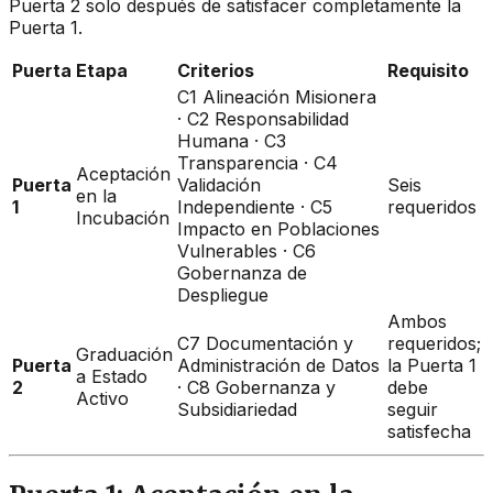
Puerta 2 solo después de satisfacer completamente la
Puerta 1.
Puerta
Etapa
Criterios
Requisito
C1 Alineación Misionera
· C2 Responsabilidad
Humana · C3
Transparencia · C4
Aceptación
Puerta
Validación
Seis
en la
1
Independiente · C5
requeridos
Incubación
Impacto en Poblaciones
Vulnerables · C6
Gobernanza de
Despliegue
Ambos
C7 Documentación y
requeridos;
Graduación
Puerta
Administración de Datos
la Puerta 1
a Estado
2
· C8 Gobernanza y
debe
Activo
Subsidiariedad
seguir
satisfecha