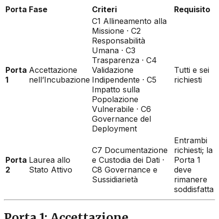
Porta
Fase
Criteri
Requisito
C1 Allineamento alla
Missione · C2
Responsabilità
Umana · C3
Trasparenza · C4
Porta
Accettazione
Validazione
Tutti e sei
1
nell’Incubazione
Indipendente · C5
richiesti
Impatto sulla
Popolazione
Vulnerabile · C6
Governance del
Deployment
Entrambi
C7 Documentazione
richiesti; la
Porta
Laurea allo
e Custodia dei Dati ·
Porta 1
2
Stato Attivo
C8 Governance e
deve
Sussidiarietà
rimanere
soddisfatta
Porta 1: Accettazione