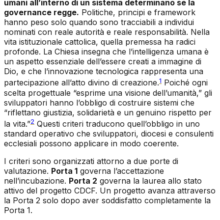
umani all’interno di un sistema determinano se la
governance regge.
Politiche, principi e framework
hanno peso solo quando sono tracciabili a individui
nominati con reale autorità e reale responsabilità. Nella
vita istituzionale cattolica, quella premessa ha radici
profonde. La Chiesa insegna che l’intelligenza umana è
un aspetto essenziale dell’essere creati a immagine di
Dio, e che l’innovazione tecnologica rappresenta una
1
partecipazione all’atto divino di creazione.
Poiché ogni
scelta progettuale “esprime una visione dell’umanità,” gli
sviluppatori hanno l’obbligo di costruire sistemi che
“riflettano giustizia, solidarietà e un genuino rispetto per
2
la vita.”
Questi criteri traducono quell’obbligo in uno
standard operativo che sviluppatori, diocesi e consulenti
ecclesiali possono applicare in modo coerente.
I criteri sono organizzati attorno a due porte di
valutazione.
Porta 1
governa l’accettazione
nell’incubazione.
Porta 2
governa la laurea allo stato
attivo del progetto CDCF. Un progetto avanza attraverso
la Porta 2 solo dopo aver soddisfatto completamente la
Porta 1.