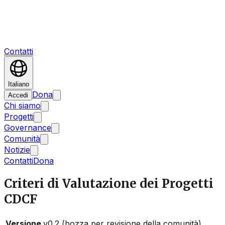
Contatti
Italiano
Dona
Accedi
Chi siamo
Progetti
Governance
Comunità
Notizie
Contatti
Dona
Criteri di Valutazione dei Progetti
CDCF
Versione
v0.2 (bozza per revisione della comunità)