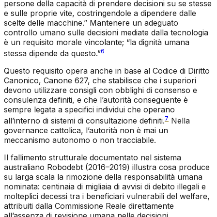
persone della capacità di prendere decisioni su se stesse
e sulle proprie vite, costringendole a dipendere dalle
scelte delle macchine.” Mantenere un adeguato
controllo umano sulle decisioni mediate dalla tecnologia
è un requisito morale vincolante; “la dignità umana
6
stessa dipende da questo.”
Questo requisito opera anche in base al Codice di Diritto
Canonico, Canone 627, che stabilisce che i superiori
devono utilizzare consigli con obblighi di consenso e
consulenza definiti, e che l’autorità conseguente è
sempre legata a specifici individui che operano
7
all’interno di sistemi di consultazione definiti.
Nella
governance cattolica, l’autorità non è mai un
meccanismo autonomo o non tracciabile.
Il fallimento strutturale documentato nel sistema
australiano Robodebt (2016–2019) illustra cosa produce
su larga scala la rimozione della responsabilità umana
nominata: centinaia di migliaia di avvisi di debito illegali e
molteplici decessi tra i beneficiari vulnerabili del welfare,
attribuiti dalla Commissione Reale direttamente
all’assenza di revisione umana nelle decisioni