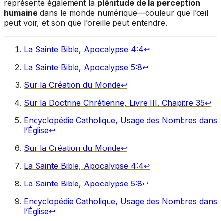
représente également la
plénitude de la perception
humaine
dans le monde numérique—couleur que l’œil
peut voir, et son que l’oreille peut entendre.
La Sainte Bible, Apocalypse 4:4
↩︎
La Sainte Bible, Apocalypse 5:8
↩︎
Sur la Création du Monde
↩︎
Sur la Doctrine Chrétienne, Livre III. Chapitre 35
↩︎
Encyclopédie Catholique, Usage des Nombres dans
l’Église
↩︎
Sur la Création du Monde
↩︎
La Sainte Bible, Apocalypse 4:4
↩︎
La Sainte Bible, Apocalypse 5:8
↩︎
Encyclopédie Catholique, Usage des Nombres dans
l’Église
↩︎