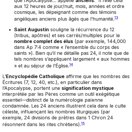
que l’Apocalypse… appelle
anciens
.” Il relie cela
aux 12 heures de jour/nuit, mois, années et ordre
cosmique, les dépeignant comme des témoins
13
angéliques anciens plus âgés que l’humanité.
Saint Augustin
souligne la récurrence du 12
(tribus, apôtres) et ses carrés/multiples pour le
nombre complet des élus
(par exemple, 144,000
dans Ap 7:4 comme « l’ensemble du corps des
saints »). Bien qu’il ne détaille pas 24, il note que de
tels nombres s’appliquent largement « aux hommes
14
» et au séjour de l’Église.
L’
Encyclopédie Catholique
affirme que les nombres des
Écritures (7, 12, 40, etc.), en particulier dans
l’Apocalypse, portent une
signification mystique
interprétée par les Pères comme un outil exégétique
essentiel—distinct de la numérologie païenne
condamnée. Les 24 anciens illustrent cela dans le culte
céleste, influençant les nombres liturgiques (par
exemple, 24 divisions de prêtres dans 1 Chron 24
15
résonnent dans les rites chrétiens).