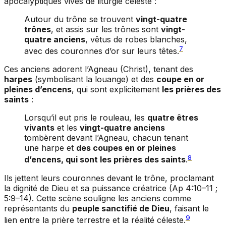
apocalyptiques vives de liturgie céleste :
Autour du trône se trouvent
vingt-quatre
trônes
, et assis sur les trônes sont
vingt-
quatre anciens
, vêtus de robes blanches,
7
avec des couronnes d’or sur leurs têtes.
Ces anciens adorent l’Agneau (Christ), tenant des
harpes
(symbolisant la louange) et des
coupe en or
pleines d’encens
, qui sont explicitement
les prières des
saints
:
Lorsqu’il eut pris le rouleau, les
quatre êtres
vivants
et les
vingt-quatre anciens
tombèrent devant l’Agneau, chacun tenant
une harpe et
des coupes en or pleines
8
d’encens, qui sont les prières des saints
.
Ils jettent leurs couronnes devant le trône, proclamant
la dignité de Dieu et sa puissance créatrice (Ap 4:10–11 ;
5:9–14). Cette scène souligne les anciens comme
représentants du
peuple sanctifié de Dieu
, faisant le
9
lien entre la prière terrestre et la réalité céleste.